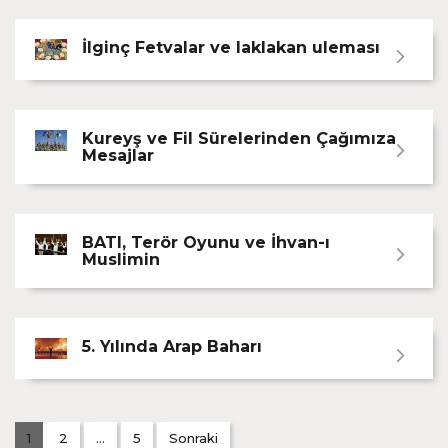
İlginç Fetvalar ve laklakan uleması
Kureyş ve Fil Sürelerinden Çağımıza
Mesajlar
BATI, Terör Oyunu ve İhvan-ı
Muslimin
5. Yılında Arap Baharı
1
2
…
5
Sonraki