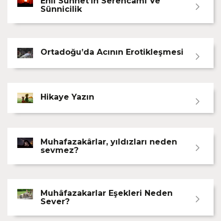
Ehli Sünnet’in Serencamı Ve
Sünnicilik
Ortadoğu’da Acının Erotikleşmesi
Hikaye Yazın
Muhafazakârlar, yıldızları neden
sevmez?
Muhâfazakarlar Eşekleri Neden
Sever?