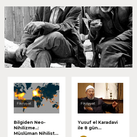
Dostlara ne oldu?
Fikriyyat
Fikriyyat
Bilgiden Neo-
Yusuf el Karadavi
Nihilizme..:
ile 8 gün...
Müslüman Nihilist...