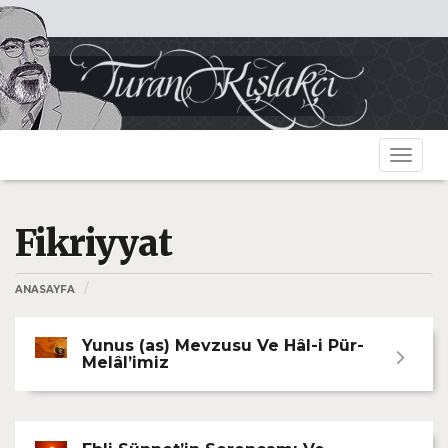
Toggle
navigat
Fikriyyat
ANASAYFA
Yunus (as) Mevzusu Ve Hâl-i Pür-
Melâl’imiz