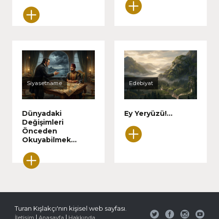
Siyasetname
Edebiyat
Dünyadaki
Ey Yeryüzü!...
Değişimleri
Önceden
Okuyabilmek...
Turan Kışlakçı'nın kişisel web sayfası.
|
|
İletişim
Anasayfa
Hakkında