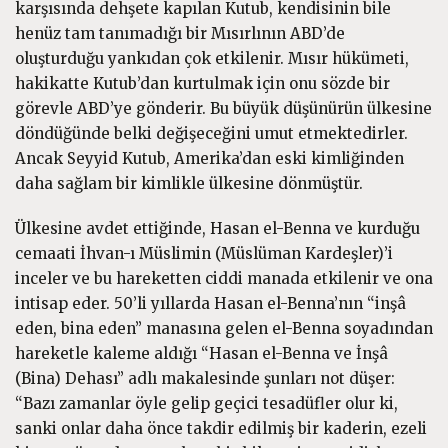
karşısında dehşete kapılan Kutub, kendisinin bile
henüz tam tanımadığı bir Mısırlının ABD’de
oluşturduğu yankıdan çok etkilenir. Mısır hükümeti,
hakikatte Kutub’dan kurtulmak için onu sözde bir
görevle ABD’ye gönderir. Bu büyük düşünürün ülkesine
döndüğünde belki değişeceğini umut etmektedirler.
Ancak Seyyid Kutub, Amerika’dan eski kimliğinden
daha sağlam bir kimlikle ülkesine dönmüştür.
Ülkesine avdet ettiğinde, Hasan el-Benna ve kurduğu
cemaati İhvan-ı Müslimin (Müslüman Kardeşler)’i
inceler ve bu hareketten ciddi manada etkilenir ve ona
intisap eder. 50’li yıllarda Hasan el-Benna’nın “inşâ
eden, bina eden” manasına gelen el-Benna soyadından
hareketle kaleme aldığı “Hasan el-Benna ve İnşâ
(Bina) Dehası” adlı makalesinde şunları not düşer:
“Bazı zamanlar öyle gelip geçici tesadüfler olur ki,
sanki onlar daha önce takdir edilmiş bir kaderin, ezeli