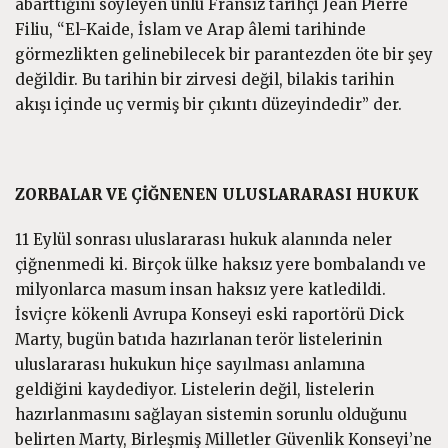
abarttığını söyleyen ünlü Fransız tarihçi Jean Pierre
Filiu, “El-Kaide, İslam ve Arap âlemi tarihinde
görmezlikten gelinebilecek bir parantezden öte bir şey
değildir. Bu tarihin bir zirvesi değil, bilakis tarihin
akışı içinde uç vermiş bir çıkıntı düzeyindedir” der.
ZORBALAR VE ÇİĞNENEN ULUSLARARASI HUKUK
11 Eylül sonrası uluslararası hukuk alanında neler
çiğnenmedi ki. Birçok ülke haksız yere bombalandı ve
milyonlarca masum insan haksız yere katledildi.
İsviçre kökenli Avrupa Konseyi eski raportörü Dick
Marty, bugün batıda hazırlanan terör listelerinin
uluslararası hukukun hiçe sayılması anlamına
geldiğini kaydediyor. Listelerin değil, listelerin
hazırlanmasını sağlayan sistemin sorunlu olduğunu
belirten Marty, Birleşmiş Milletler Güvenlik Konseyi’ne