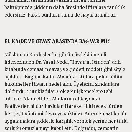
düşmanları tarafından yazılan İhvan tarihine
baktığınızda şiddetin daha ötesinde iftiralara tanıklık
edersiniz. Fakat bunların tümü de hayal ürünüdür.
EL KAİDE VE İHVAN ARASINDA BAĞ VAR MI?
Müslüman Kardeşler ’in günümüzdeki önemli
liderlerinden Dr. Yusuf Neda, “İhvan’ın İçinden” adlı
kitabında cemaatin savaş ve şiddeti reddettiğini şöyle
açıklar: “Bugüne kadar Mısır’da iktidara gelen bütün
hükümetler İhvan’ı hedef aldı. Üyelerini zindanlara
doldurdu. Tutukladılar. Çok ağır işkencelere tabi
tuttular. İdam ettiler. Mallarına el koydular.
Faaliyetlerini durdurdular. Hareketi bitirecek türden
her çeşit yöntemi devreye soktular. Ama cemaat bu tür
uygulamalara şiddetle karşılık vermek yerine her türlü
zorluğu omuzlamayı kabul etti. Doğrudur, cemaatin