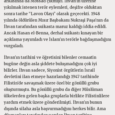
arkasında da Mossad çıkmıştı. İhvan’ın üzerine
yıkılmak istenen terör eylemleri, deşifre olduktan
sonra tarihe “Lavon Olayı” olarak geçecekti. 1948
yılında öldürülen Mısır Başbakanı Nukraşi Paşa’nın da
İhvan tarafından suikasta maruz kaldığı iddia edildi.
Ancak Hasan el-Benna, derhal suikastı kınayan bir
açıklama yayımladı ve İslam’ın terörle bağdaşmadığını
vurguladı.
İhvan’ın tarihini ve öğretisini bilenler cemaatin
bugüne değin asla şiddete buluşmadığını çok iyi
bilirler. İhvan sadece, Siyonist örgütlerin İsrail
devletini ilan etmeye hazırlandığı 1947 tarihinde
Filistin’de savaşmak üzere özel bir gönüllü grubu
oluşturmuştu. Bu gönüllü grubu da diğer Müslüman
ülkelerden gelen başka gruplarla birlikte Filistinlilere
yardım etmek üzere gönderilmişti. İhvan’ın bunun
dışında silaha asla başvurmadığını herkes bilir. Ama