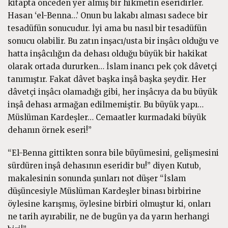
kitapta önceden yer almış bir hikmetin eseridirler.
Hasan ‘el-Benna…’ Onun bu lakabı alması sadece bir
tesadüfün sonucudur. İyi ama bu nasıl bir tesadüfün
sonucu olabilir. Bu zatın inşacı/usta bir inşâcı olduğu ve
hatta inşâcılığın da dehası olduğu büyük bir hakikat
olarak ortada dururken… İslam inancı pek çok dâvetçi
tanımıştır. Fakat dâvet başka inşâ başka şeydir. Her
dâvetçi inşâcı olamadığı gibi, her inşâcıya da bu büyük
inşâ dehası armağan edilmemiştir. Bu büyük yapı…
Müslüman Kardeşler… Cemaatler kurmadaki büyük
dehanın örnek eseri!”
“El-Benna gittikten sonra bile büyümesini, gelişmesini
sürdüren inşâ dehasının eseridir bu!” diyen Kutub,
makalesinin sonunda şunları not düşer “İslam
düşüncesiyle Müslüman Kardeşler binası birbirine
öylesine karışmış, öylesine birbiri olmuştur ki, onları
ne tarih ayırabilir, ne de bugün ya da yarın herhangi