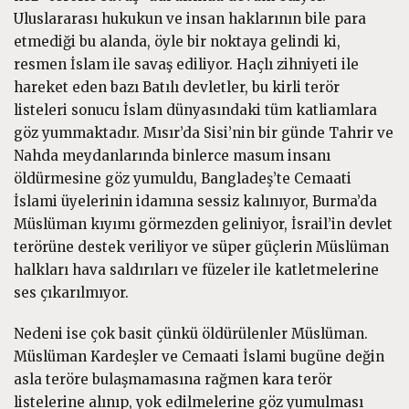
Uluslararası hukukun ve insan haklarının bile para
etmediği bu alanda, öyle bir noktaya gelindi ki,
resmen İslam ile savaş ediliyor. Haçlı zihniyeti ile
hareket eden bazı Batılı devletler, bu kirli terör
listeleri sonucu İslam dünyasındaki tüm katliamlara
göz yummaktadır. Mısır’da Sisi’nin bir günde Tahrir ve
Nahda meydanlarında binlerce masum insanı
öldürmesine göz yumuldu, Bangladeş’te Cemaati
İslami üyelerinin idamına sessiz kalınıyor, Burma’da
Müslüman kıyımı görmezden geliniyor, İsrail’in devlet
terörüne destek veriliyor ve süper güçlerin Müslüman
halkları hava saldırıları ve füzeler ile katletmelerine
ses çıkarılmıyor.
Nedeni ise çok basit çünkü öldürülenler Müslüman.
Müslüman Kardeşler ve Cemaati İslami bugüne değin
asla teröre bulaşmamasına rağmen kara terör
listelerine alınıp, yok edilmelerine göz yumulması