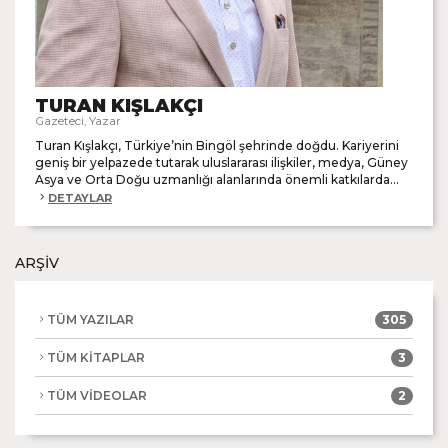
TURAN KIŞLAKÇI
Gazeteci, Yazar
Turan Kışlakçı, Türkiye’nin Bingöl şehrinde doğdu. Kariyerini
geniş bir yelpazede tutarak uluslararası ilişkiler, medya, Güney
Asya ve Orta Doğu uzmanlığı alanlarında önemli katkılarda...
DETAYLAR
ARŞİV
TÜM YAZILAR
305
TÜM KİTAPLAR
3
TÜM VİDEOLAR
2