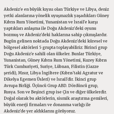
Akdeniz’e en büyük kıyısı olan Türkiye ve Libya, deniz
yetki alanlarına yönelik uyuşmazlık yaşadıkları Güney
Kıbrıs Rum Yönetimi, Yunanistan ve İsrail’e karşı
yaptıkları anlaşma ile Doğu Akdeniz’deki oyunu
bozmuş ve Akdeniz’deki haklarına sahip çıkmışlardır.
Bugün gelinen noktada Doğu Akdeniz’deki küresel ve
bölgesel aktörleri 5 grupta toplayabiliriz: Birinci grup
Doğu Akdeniz’e sahili olan ülkeler. Bunlar Türkiye,
Yunanistan, Güney Kıbrıs Rum Yönetimi, Kuzey Kıbrıs
Türk Cumhuriyeti, Suriye, Lübnan, Filistin (Gazze
şeridi), Mısır, Libya İngiltere (Kıbrıs’taki Agratur ve
Dikelya Egemen Üsleri) ve İsrail’dir. İkinci grup
Avrupa Birliği. Üçüncü Grup ABD. Dördüncü grup,
Rusya. Son ve Beşinci grup ise Çin ve diğer ülkelerdir.
Doğal olarak bu aktörlerin, sismik araştırma gemileri,
büyük enerji firmaları ve donanma varlığı ile
Akdeniz’de yer aldıklarını görüyoruz.