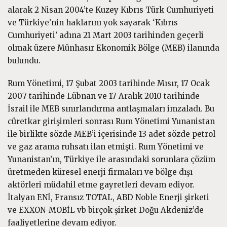
alarak 2 Nisan 2004’te Kuzey Kıbrıs Türk Cumhuriyeti
ve Türkiye’nin haklarını yok sayarak ‘Kıbrıs
Cumhuriyeti’ adına 21 Mart 2003 tarihinden geçerli
olmak üzere Münhasır Ekonomik Bölge (MEB) ilanında
bulundu.
Rum Yönetimi, 17 Şubat 2003 tarihinde Mısır, 17 Ocak
2007 tarihinde Lübnan ve 17 Aralık 2010 tarihinde
İsrail ile MEB sınırlandırma antlaşmaları imzaladı. Bu
cüretkar girişimleri sonrası Rum Yönetimi Yunanistan
ile birlikte sözde MEB’i içerisinde 13 adet sözde petrol
ve gaz arama ruhsatı ilan etmişti. Rum Yönetimi ve
Yunanistan’ın, Türkiye ile arasındaki sorunlara çözüm
üretmeden küresel enerji firmaları ve bölge dışı
aktörleri müdahil etme gayretleri devam ediyor.
İtalyan ENİ, Fransız TOTAL, ABD Noble Enerji şirketi
ve EXXON-MOBİL vb birçok şirket Doğu Akdeniz’de
faaliyetlerine devam ediyor.