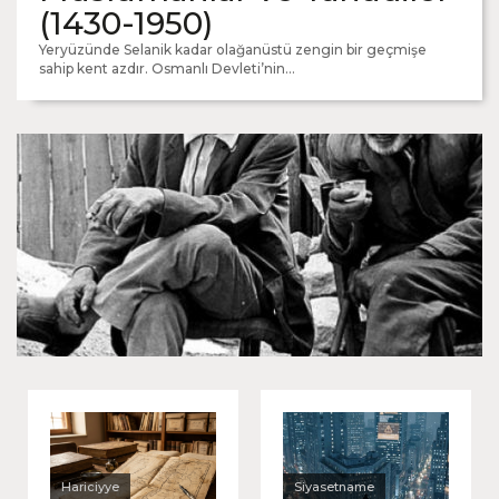
(1430-1950)
Yeryüzünde Selanik kadar olağanüstü zengin bir geçmişe
sahip kent azdır. Osmanlı Devleti’nin...
Dostlara ne oldu?
Hariciyye
Siyasetname