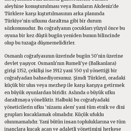
aleyhine konuşturulması veya Rumların Akdeniz’de
Türklere karşı kıştırtılmasının arka planında
Türkiye’nin ufkunu daraltma gibi bir durum
sözkonusudur. Bu coğrafyanın çocukları yüzyıl önce bu
oyuna bir kez düştü bugün yeniden bunun bilincinde
olup bu tuzağa düşmemelidirler.
Osmanlı coğrafyasının üzerinde bugün 50’nin üzerine
devlet yaşıyor. Osmanlı’nın Rumeli’ye (Balkanlara)
girişi 1352, çekilişi ise 1912 yani 550 yıl yönettiği bir
coğrafyadan bahsediyorsunuz. Şimdi Türkleri, oradaki
küçük bir ulus veya mezhep ile karşı karşıya getirmek
en büyük oyunlardan biridir. Aslında o büyük ufku
daraltmaya yöneliktir. Halbuki bu coğrafyadaki
yöneticilerin ufku ‘nizamı alem’ yani tüm etnik ve dini
grupları kucaklamak olmalıdır. Küçük ufuklu
olunmamalıdır. Yani bütün insan topluluklarına ve tüm
inançlara kucak açan ve adaletli yönetimini herkese