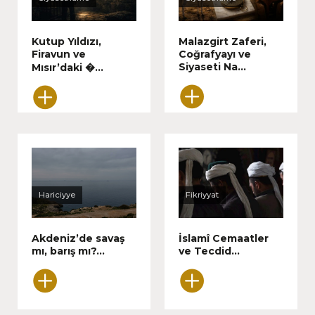
Kutup Yıldızı,
Malazgirt Zaferi,
Firavun ve
Coğrafyayı ve
Siyaseti Na...
Mısır’daki �...
Hariciyye
Fikriyyat
Akdeniz’de savaş
İslamî Cemaatler
mı, barış mı?...
ve Tecdid...