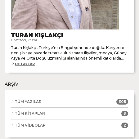
TURAN KIŞLAKÇI
Gazeteci, Yazar
Turan Kışlakçı, Türkiye’nin Bingöl şehrinde doğdu. Kariyerini
geniş bir yelpazede tutarak uluslararası ilişkiler, medya, Güney
Asya ve Orta Doğu uzmanlığı alanlarında önemli katkılarda...
DETAYLAR
ARŞİV
TÜM YAZILAR
305
TÜM KİTAPLAR
3
TÜM VİDEOLAR
2