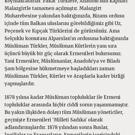
koymaktadırlar. Fakat Türklere, Anadolu’nun kapıları
Malazgirtle tamamen açılmıştır. Malazgirt
Muharebesine yakından baktığınızda, Bizans ordusu
içinde tüm Balkan uluslarını görebildiğimiz gibi Uz,
Peçenek ve Kıpçak Türklerini de görürsünüz. Ama
Selçuklu komutanı Alparslan’ın ordusuna baktığınızda
Müslüman Türkler, Müslüman Kürtlerin yanı sıra
üçüncü büyük bir güç olarak Ermenileri bulursunuz.
Yani Ermeniler, Müslümanlar, Anadolu’ya ve Biladı
Şam bölgesine hükmetmeye başladıkları zaman
Müslüman Türkler, Kürtler ve Araplarla kader birliği
yapmışlardır.
1878 yılına kadar Müslüman topluluklar ile Ermeni
topluluklar arasında hiçbir ciddi sorun yaşanmamıştır.
Bu yakın ilişkiden dolayı tüm Müslüman yöneticiler,
geçmişte Ermenileri ‘Milleti Sadıka’ olarak
adlandırmışlardır. 1878 yılından sonra Ruslar,
İngilizler ve Fransızların, Ermenilerin içerisindeki