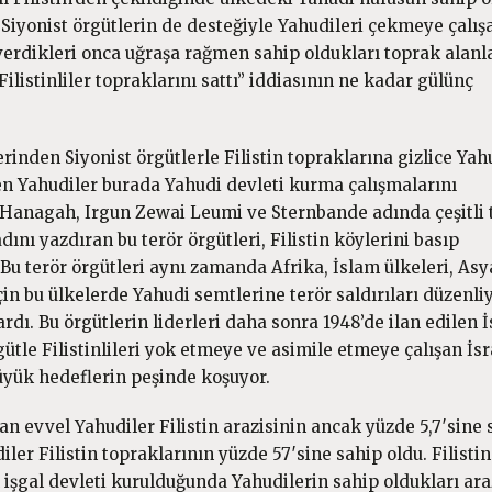
na Siyonist örgütlerin de desteğiyle Yahudileri çekmeye çalış
a verdikleri onca uğraşa rağmen sahip oldukları toprak alanl
ilistinliler topraklarını sattı” iddiasının ne kadar gülünç
erinden Siyonist örgütlerle Filistin topraklarına gizlice Yah
ilen Yahudiler burada Yahudi devleti kurma çalışmalarını
e Hanagah, Irgun Zewai Leumi ve Sternbande adında çeşitli 
ını yazdıran bu terör örgütleri, Filistin köylerini basıp
. Bu terör örgütleri aynı zamanda Afrika, İslam ülkeleri, Asy
çin bu ülkelerde Yahudi semtlerine terör saldırıları düzenli
dı. Bu örgütlerin liderleri daha sonra 1948’de ilan edilen İ
ütle Filistinlileri yok etmeye ve asimile etmeye çalışan İsr
yük hedeflerin peşinde koşuyor.
an evvel Yahudiler Filistin arazisinin ancak yüzde 5,7′sine 
ler Filistin topraklarının yüzde 57′sine sahip oldu. Filistin
 işgal devleti kurulduğunda Yahudilerin sahip oldukları ara