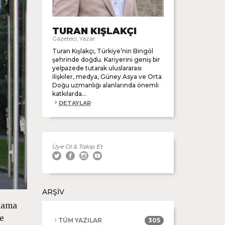
TURAN KIŞLAKÇI
Gazeteci, Yazar
Turan Kışlakçı, Türkiye’nin Bingöl
şehrinde doğdu. Kariyerini geniş bir
yelpazede tutarak uluslararası
ilişkiler, medya, Güney Asya ve Orta
Doğu uzmanlığı alanlarında önemli
katkılarda...
DETAYLAR
Üye Ol & Takip Et
ARŞİV
ylama
ve
TÜM YAZILAR
305