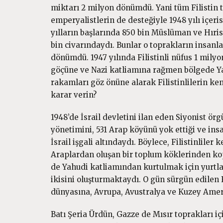
miktarı 2 milyon dönümdü. Yani tüm Filistin to
emperyalistlerin de desteğiyle 1948 yılı içeris
yılların başlarında 850 bin Müslüman ve Hırist
bin civarındaydı. Bunlar o toprakların insanla
dönümdü. 1947 yılında Filistinli nüfus 1 milyo
göçüne ve Nazi katliamına rağmen bölgede Yah
rakamları göz önüne alarak Filistinlilerin ke
karar verin?
1948’de İsrail devletini ilan eden Siyonist ör
yönetimini, 531 Arap köyünü yok ettiği ve insan
İsrail işgali altındaydı. Böylece, Filistinlile
Araplardan oluşan bir toplum köklerinden kopa
de Yahudi katliamından kurtulmak için yurtla
ikisini oluşturmaktaydı. O gün sürgün edilen 
dünyasına, Avrupa, Avustralya ve Kuzey Amer
Batı Şeria Ürdün, Gazze de Mısır toprakları içi