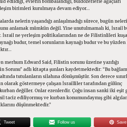
hid edildiği, evlerin bombalandığı, buldozerlerle ağaçları
erleşim birimleri kurulmaya devam ediyor…
 oralarda nelerin yaşandığı anlaşılmadığı sürece, bugün neler
munu anlamak mümkün değil. Yine unutulmamalı ki, İsrail 
 İsrail ne yerleşim politikalarından ne de Filistinlileri ku
ynağı budur, temel sorunların kaynağı budur ve bu yüzden 
ktır…
den merhum Edward Said, Filistin sorunu üzerine yazdığı
tin Sorunu” adlı kitapta şunları kaydetmektedir: “Bu bağla
 altında tutulanların silahına dönüşmüştür. Son derece sınırl
n olarak göstermeye çalışan İsrailliler tarafından gülünç
kurban değiller. Onlar ezenlerdir. Çoğu insan sanki iki eşit 
srail taciz ediliyormuş ve kurban konumundaymış gibi algıl
uklarını düşünmektedir.”
Tweet
Follow us
Save