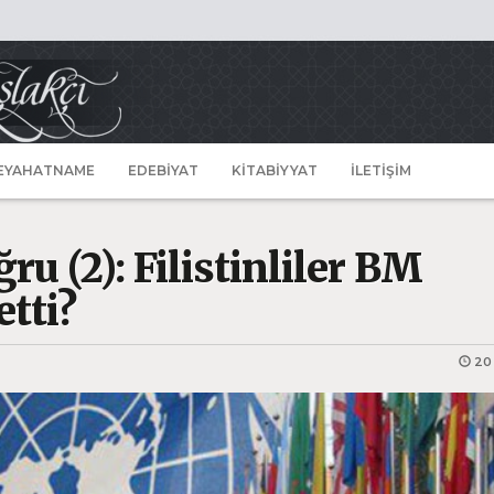
EYAHATNAME
EDEBİYAT
KİTABİYYAT
İLETİŞİM
ğru (2): Filistinliler BM
tti?
20 