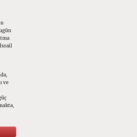
in
bugün
şatma
İsrail
mda,
ı ve
güç
amakta,