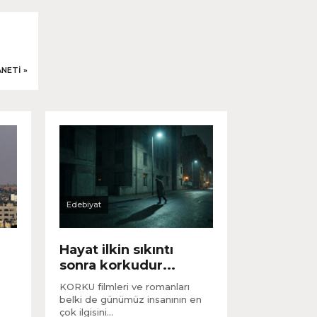
ANETI
»
Edebiyat
Hayat ilkin sıkıntı
sonra korkudur...
KORKU filmleri ve romanları
belki de günümüz insanının en
çok ilgisini...