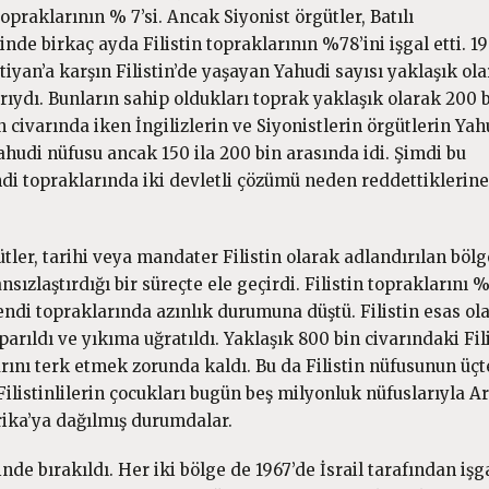
praklarının % 7’si. Ancak Siyonist örgütler, Batılı
inde birkaç ayda Filistin topraklarının %78’ini işgal etti. 1
iyan’a karşın Filistin’de yaşayan Yahudi sayısı yaklaşık ol
rıydı. Bunların sahip oldukları toprak yaklaşık olarak 200 
n civarında iken İngilizlerin ve Siyonistlerin örgütlerin Yah
udi nüfusu ancak 150 ila 200 bin arasında idi. Şimdi bu
ndi topraklarında iki devletli çözümü neden reddettiklerine
gütler, tarihi veya mandater Filistin olarak adlandırılan böl
sızlaştırdığı bir süreçte ele geçirdi. Filistin topraklarını %
r kendi topraklarında azınlık durumuna düştü. Filistin esas ol
rıldı ve yıkıma uğratıldı. Yaklaşık 800 bin civarındaki Fili
rını terk etmek zorunda kaldı. Bu da Filistin nüfusunun üçt
Filistinlilerin çocukları bugün beş milyonluk nüfuslarıyla A
ika’ya dağılmış durumdalar.
nde bırakıldı. Her iki bölge de 1967’de İsrail tarafından işg