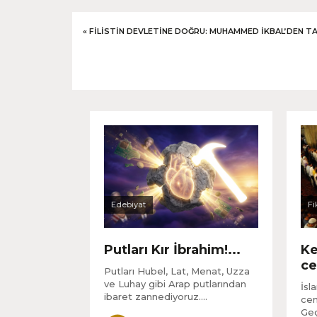
«
FILISTIN DEVLETINE DOĞRU: MUHAMMED İKBAL’DEN T
Edebiyat
Fi
Putları Kır İbrahim!...
Ke
ce
Putları Hubel, Lat, Menat, Uzza
ve Luhay gibi Arap putlarından
İsl
ibaret zannediyoruz....
cem
Geç