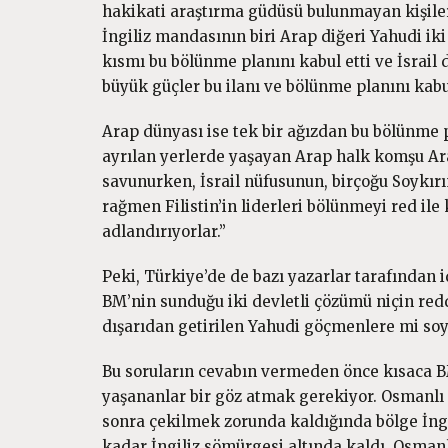
hakikati araştırma güdüsü bulunmayan kişilerc
İngiliz mandasının biri Arap diğeri Yahudi iki
kısmı bu bölünme planını kabul etti ve İsrail 
büyük güçler bu ilanı ve bölünme planını kabul
Arap dünyası ise tek bir ağızdan bu bölünme pl
ayrılan yerlerde yaşayan Arap halk komşu Arap 
savunurken, İsrail nüfusunun, birçoğu Soykır
rağmen Filistin’in liderleri bölünmeyi red ile
adlandırıyorlar.”
Peki, Türkiye’de de bazı yazarlar tarafından i
BM’nin sunduğu iki devletli çözümü niçin reddett
dışarıdan getirilen Yahudi göçmenlere mi so
Bu soruların cevabın vermeden önce kısaca BM
yaşananlar bir göz atmak gerekiyor. Osmanlı 1
sonra çekilmek zorunda kaldığında bölge İngili
kadar İngiliz sömürgesi altında kaldı. Osmanl