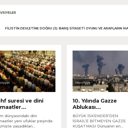
AVSIYELER
FILISTIN DEVLETINE DOĞRU (3): BARIŞ SIYASETI OYUNU VE ARAPLARIN İH
kriyyat
Hariciyye
hf suresi ve dini
10. Yılında Gazze
maatler...
Ablukası...
am dünyasındaki dini
BÜYÜK İSKENDER’DEN
aatler yeni ufuklar peşinde.
İSRAİL’E BİTMEYEN GAZZE
mişte yaşadıkları...
KUŞATMASI Dünyanın en...