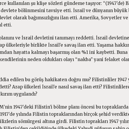
e kullanılan şu klişe sözleri gündeme taşıyor: “(1947’de) 
 devlete bölünmesini tavsiye etti. İsrail ve dünyanın büyük 
devlet olarak bağımsızlığını ilan etti. Amerika, Sovyetler ve
 etti.
anını ve İsrail devletini tanımayı reddetti. İsrail devletin
ülkeleriyle birlikte İsrail’e savaş ilan etti. Yaşama hakkı
ımdan hayatta kalmayı başarmış olan %1 ini kaybetti. Buna
 kendilerinin neden oldukları olayı “nakba” yani felaket ola
ddia edilen bu görüş hakikaten doğru mu? Filistinliler 1947 
i? Arap ülkeleri İsrail’e nasıl savaş ilan etti? Filistinliler
ykırım uygulandı?
’nin 1947’deki Filistin’i bölme planı öncesi bu topraklarda
917’de yılında Filistin topraklarından birçok şehid verdikt
zlerin sömürgesi altına girdi. Filistin toprakları 1947 yılı
ı Filistin’den çekildiğinde ülkedeki Yahudi nüfusun sahip 