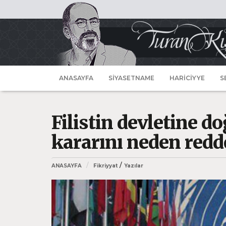
ANASAYFA
SİYASETNAME
HARİCİYYE
S
Filistin devletine do
kararını neden redde
/
ANASAYFA
Fikriyyat
Yazılar