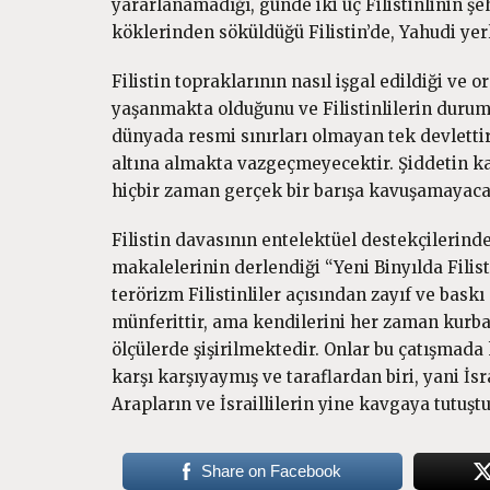
yararlanamadığı, günde iki üç Filistinlinin şe
köklerinden söküldüğü Filistin’de, Yahudi y
Filistin topraklarının nasıl işgal edildiği ve
yaşanmakta olduğunu ve Filistinlilerin duru
dünyada resmi sınırları olmayan tek devlettir.
altına almakta vazgeçmeyecektir. Şiddetin ka
hiçbir zaman gerçek bir barışa kavuşamayaca
Filistin davasının entelektüel destekçilerin
makalelerinin derlendiği “Yeni Binyılda Filis
terörizm Filistinliler açısından zayıf ve baskı
münferittir, ama kendilerini her zaman kurba
ölçülerde şişirilmektedir. Onlar bu çatışmada 
karşı karşıyaymış ve taraflardan biri, yani İ
Arapların ve İsraillilerin yine kavgaya tutuşt
Share on Facebook