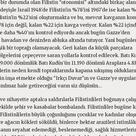
bir durumda olan Filistin “otonomisi” altındaki birkaç alan
deyişle İsrail 1948’de Filistin’in %78’ini 1967’de ise kalan %
i Filistin’in %22’sini oluşturmakta ve bu, mevcut kavganın ko
78 için değil, kalan %22 için kavga veriyor. Kalan %22 için
 ise daha %40’ını kontrol ediyordu ancak bugün Gazze’den
 havadan ve denizden abluka altında tutuyor. Yani bugünle
leşik bir toprağı olamayacak. Geri kalan da küçük parçalara
n bölgelerini çepeçevre saran yollarla kontrol edilecek. Batı 
 19.000 dönümlük Batı Kudüs’ün 11.190 dönümü Araplara 4.8
ilerin neden kendi topraklarında kapana sıkışmış oldukları
l’in inşa etmekte olduğu “Irkçı Duvar”ın ve Gazze’ye uygula
anılmaz hale getireceğini varın siz düşünün…
 ve nihayette aptalca saldırılarla Filistinlileri boğmaya çalış
kilde şehir ve kasabalar bombalandı. Filistinliler bugüne 
Filistinlilerin büyük çoğunluğunu çocuklar ve kadınlar oluş
rce ağacın kökleri söküldü, binlerce hektar arazileri istimlâk
insanın seyahat edemediği, beslenemediği, sağlık hizmetler