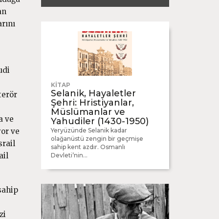
an
arını
udi
KİTAP
Selanik, Hayaletler
terör
Şehri: Hristiyanlar,
Müslümanlar ve
a ve
Yahudiler (1430-1950)
Yeryüzünde Selanik kadar
yor ve
olağanüstü zengin bir geçmişe
srail
sahip kent azdır. Osmanlı
ail
Devleti’nin...
sahip
zi