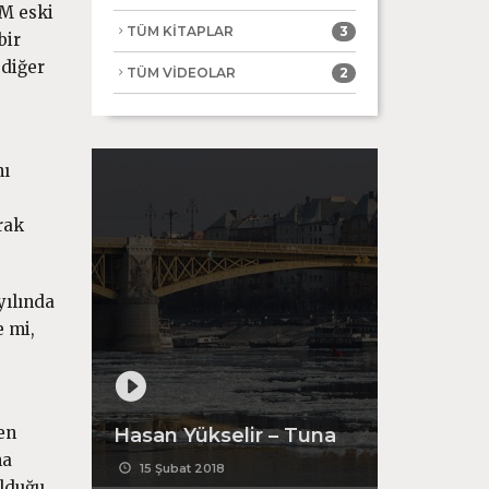
BM eski
TÜM KİTAPLAR
3
bir
 diğer
TÜM VİDEOLAR
2
e
nı
rak
yılında
e mi,
en
Hasan Yükselir – Tuna
na
15 Şubat 2018
olduğu