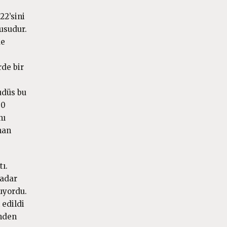
22’sini
nusudur.
de
rde bir
Kudüs bu
30
nı
nan
tı.
kadar
uyordu.
 edildi
inden