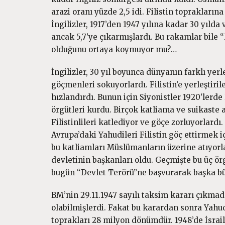
arazi oranı yüzde 2,5 idi. Filistin toprakları
İngilizler, 1917’den 1947 yılına kadar 30 yıld
ancak 5,7’ye çıkarmışlardı. Bu rakamlar bile “F
olduğunu ortaya koymuyor mu?…
İngilizler, 30 yıl boyunca dünyanın farklı yerl
göçmenleri sokuyorlardı. Filistin’e yerleştir
hızlandırdı. Bunun için Siyonistler 1920’lerd
örgütleri kurdu. Birçok katliama ve suikaste ad
Filistinlileri katlediyor ve göçe zorluyorlardı
Avrupa’daki Yahudileri Filistin göç ettirmek i
bu katliamları Müslümanların üzerine atıyorlar
devletinin başkanları oldu. Geçmişte bu üç örg
bugün “Devlet Terörü”ne başvurarak başka bü
BM’nin 29.11.1947 sayılı taksim kararı çıkmad
olabilmişlerdi. Fakat bu karardan sonra Yahudi
toprakları 28 milyon dönümdür. 1948’de İsrail