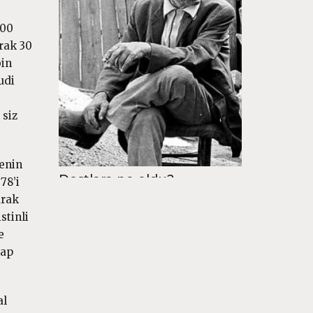
900
arak 30
bin
udi
 siz
genin
Dostlara ne oldu?
78’i
arak
stinli
e
rap
al