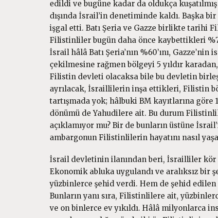
edildi ve bugüne kadar da oldukça kuşatılmış 
dışında İsrail’in denetiminde kaldı. Başka bir 
işgal etti. Batı Şeria ve Gazze birlikte tarih
Filistinliler bugün daha önce kaybettikleri %
İsrail hâlâ Batı Şeria’nın %60’ını, Gazze’nin
çekilmesine rağmen bölgeyi 5 yıldır karadan,
Filistin devleti olacaksa bile bu devletin bir
ayrılacak, İsraillilerin inşa ettikleri, Filisti
tartışmada yok; hâlbuki BM kayıtlarına göre
dönümü de Yahudilere ait. Bu durum Filistinl
açıklamıyor mu? Bir de bunların üstüne İsrai
ambargonun Filistinlilerin hayatını nasıl yaş
İsrail devletinin ilanından beri, İsrailliler kör
Ekonomik abluka uygulandı ve aralıksız bir şe
yüzbinlerce şehid verdi. Hem de şehid edilen 
Bunların yanı sıra, Filistinlilere ait, yüzbinle
ve on binlerce ev yıkıldı. Hâlâ milyonlarca 