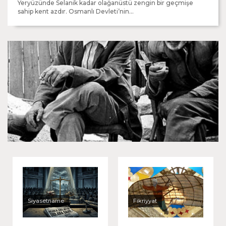
Yeryüzünde Selanik kadar olağanüstü zengin bir geçmişe
sahip kent azdır. Osmanlı Devleti’nin...
Dostlara ne oldu?
Siyasetname
Fikriyyat