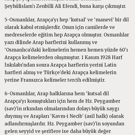
Şeyhülislam’ı Zenbilli Ali Efendi, buna karşı çıkmıştır.
5-Osmanlılar, Arapça’yı hep ‘kutsal’ ve ‘manevi’ bir dil
olarak kabul etmişlerdir. Onun için camilerde ve
medreselerde eğitim hep Arapça olmuştur. Osmanlılar
yazı dilinde Arap harflerini kullanmış ve
‘Osmanlıca’daki kelimelerin hemen hemen yüzde 60’ı
Arapça kelimelerden oluşmuştur. 1 Kasım 1928 Harf
İnkılabı’ndan sonra Arapça harflerin yerini Latin
harfleri almış ve Türkçe’deki Arapça kelimelerin
yerine Fransızca kelimeler tercih edilmiştir.
6-Osmanlılar, Arap halklarına hem ‘kutsal dil
Arapça’yı konuştukları için hem de Hz. Peygamber
(sav)’in ırkından olmalarından dolayı büyük saygı
duymuş ve Arapları ‘Kavm-i Necib’ (asil halk) olarak
adlandırmışlardır. Hz. Peygamber (sav)’in soyundan
gelen seyyid ve şeriflere ise daha büyük değer