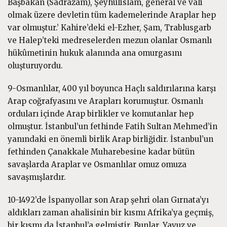
Başbakan (Sadrazam), Şeyhülislam, general ve vali
olmak üzere devletin tüm kademelerinde Araplar hep
var olmuştur.’ Kahire’deki el-Ezher, Şam, Trablusgarb
ve Halep’teki medreselerden mezun olanlar Osmanlı
hükûmetinin hukuk alanında ana omurgasını
oluşturuyordu.
9-Osmanlılar, 400 yıl boyunca Haçlı saldırılarına karşı
Arap coğrafyasını ve Arapları korumuştur. Osmanlı
orduları içinde Arap birlikler ve komutanlar hep
olmuştur. İstanbul’un fethinde Fatih Sultan Mehmed’in
yanındaki en önemli birlik Arap birliğidir. İstanbul’un
fethinden Çanakkale Muharebesine kadar bütün
savaşlarda Araplar ve Osmanlılar omuz omuza
savaşmışlardır.
10-1492’de İspanyollar son Arap şehri olan Gırnata’yı
aldıkları zaman ahalisinin bir kısmı Afrika’ya geçmiş,
bir kısmı da İstanbul’a gelmiştir. Bunlar, Yavuz ve