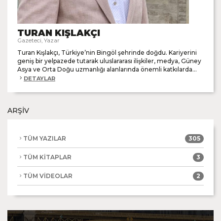
TURAN KIŞLAKÇI
Gazeteci, Yazar
Turan Kışlakçı, Türkiye’nin Bingöl şehrinde doğdu. Kariyerini
geniş bir yelpazede tutarak uluslararası ilişkiler, medya, Güney
Asya ve Orta Doğu uzmanlığı alanlarında önemli katkılarda...
DETAYLAR
ARŞİV
TÜM YAZILAR
305
TÜM KİTAPLAR
3
TÜM VİDEOLAR
2