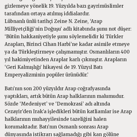
gizlemeye yönelik 19. Yüzyılda bazı gayrimüslimler
tarafından ortaya atılmış iddialardır.
Lübnanlı ünlü tarihçi Zeine N. Zeine, ‘Arap
Milliyetçiliği’nin Doğuşu’ adlı kitabında şunu not düşer:
‘Bütün hakkaniyetiyle şunu söylemelidir ki Türkler
Arapları, Birinci Cihan Harbi’ne kadar asimile etmeye
ya da Türkleştirmeye çalışmamıştır. Osmanlıların 400
yıl hakimiyetinden Araplar karlı çıkmıştır. Arapların
‘Geri Kalmışlığı’ hikayesi de 19. Yüzyıl Batı
Emperyalizminin popüler ürünüdür.’
Batı’nın son 200 yüzyıldır Arap coğrafyasında
yaptıkları, artık bütün Arap halklarının malumudur.
Sözde ‘Medeniyet’ ve ‘Demokrasi’ adı altında
Cezayir’den Irak’a işledikleri bütün katliamlar ise Arap
halklarının muhayyilesinde tazeliğini halen
korumaktadır. Batı’nın Osmanlı sonrası Arap
dünyasında istikrarı sağlamadığı gibi kan gölüne