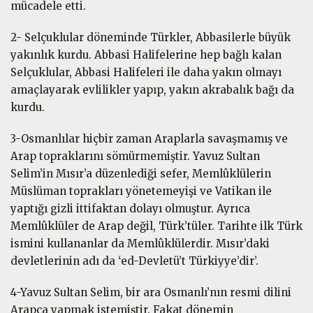
mücadele etti.
2- Selçuklular döneminde Türkler, Abbasilerle büyük
yakınlık kurdu. Abbasi Halifelerine hep bağlı kalan
Selçuklular, Abbasi Halifeleri ile daha yakın olmayı
amaçlayarak evlilikler yapıp, yakın akrabalık bağı da
kurdu.
3-Osmanlılar hiçbir zaman Araplarla savaşmamış ve
Arap topraklarını sömürmemiştir. Yavuz Sultan
Selim’in Mısır’a düzenlediği sefer, Memlûklülerin
Müslüman toprakları yönetemeyişi ve Vatikan ile
yaptığı gizli ittifaktan dolayı olmuştur. Ayrıca
Memlûklüler de Arap değil, Türk’tüler. Tarihte ilk Türk
ismini kullananlar da Memlûklülerdir. Mısır’daki
devletlerinin adı da ‘ed-Devletü’t Türkiyye’dir’.
4-Yavuz Sultan Selim, bir ara Osmanlı’nın resmi dilini
Arapça yapmak istemiştir. Fakat dönemin